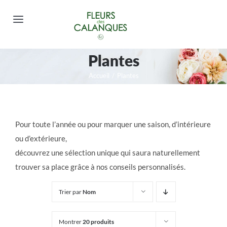
Passer
au
Toggle
contenu
Navigation
FLEURS DEUIL
Plantes
Accueil
/
Plantes
BOUQUETS
COMPOSITIONS
Pour toute l’année ou pour marquer une saison, d’intérieure
ou d’extérieure,
PLANTES
découvrez une sélection unique qui saura naturellement
trouver sa place grâce à nos conseils personnalisés.
GOURMANDISES ET PELUCHES
Trier par
Nom
Mon compte
Montrer
20 produits