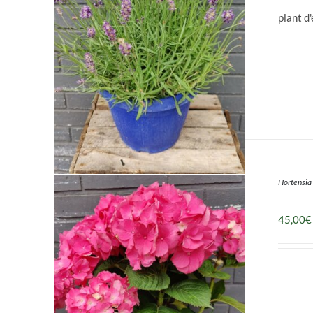
plant d
Hortensia
DÉTAILS
45,00
€
DÉTAILS