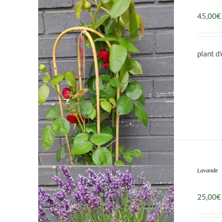
45,00
€
plant d
DÉTAILS
Lavande
25,00
€