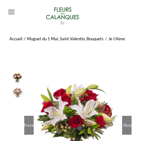
Passer
au
Toggle
contenu
Navigation
FLEURS DEUIL
Accueil
/
Muguet du 1 Mai
,
Saint Valentin
,
Bouquets
/
Je t’Aime
BOUQUETS
COMPOSITIONS
PLANTES
GOURMANDISES ET PELUCHES
Previous
Next
Mon compte