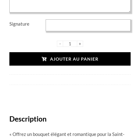
Signature
quantité
de
AJOUTER AU PANIER
Je
t'Aime
Description
« Offrez un bouquet élégant et romantique pour la Saint-