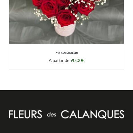
Ma Déclaration
A partir de
90,00
€
DÉTAILS