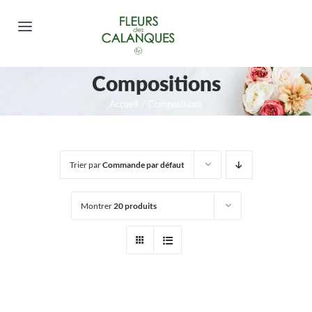
Passer
au
Toggle
contenu
Navigation
FLEURS DEUIL
Compositions
Accueil
/
Compositions
BOUQUETS
COMPOSITIONS
Trier par
Commande par défaut
PLANTES
Montrer
20 produits
GOURMANDISES ET PELUCHES
Mon compte